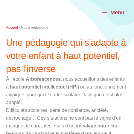
Aller
au
Menu
contenu
Accueil
Notre pédagogie
Une pédagogie qui s’adapte à
votre enfant à haut potentiel,
pas l’inverse
À l’école
Arborescences
, nous accueillons des enfants
à
haut potentiel intellectuel (HPI)
ou au fonctionnement
atypique, pour qui le cadre scolaire classique n’est plus
adapté.
Difficultés scolaires, perte de confiance, anxiété,
décrochage… Ces situations ne sont pas le signe d’un
manque de capacités, mais d’un
décalage entre les
besoins de l’enfant et le système dans lequel il